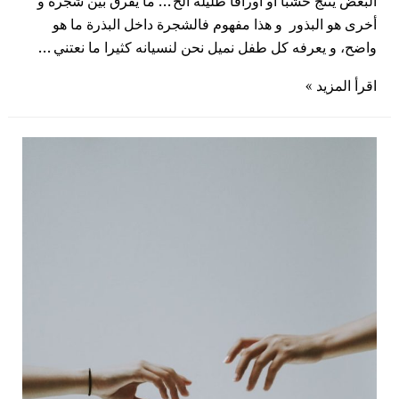
البعض ينتج خشبا او اوراقا ظليلة الخ … ما يفرق بين شجرة و
أخرى هو البذور و هذا مفهوم فالشجرة داخل البذرة ما هو
واضح، و يعرفه كل طفل نميل نحن لنسيانه كثيرا ما نعتني …
اقرأ المزيد »