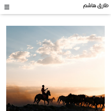
طارق هاشم