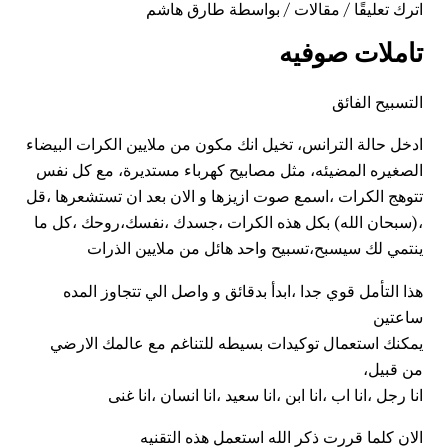
اترك تعليقًا
/
مقالات
/ بواسطة
طارق هاشم
تاملات صوفيه
التسبيح الفائق
ادخل حالة الترانس، تخيل انك مكون من ملايين الكرات البيضاء
الصغيره المضيئه، مثل مصابيح كهرباء مستديرة، مع كل نفس
تتوهج الكرات ،اسمع صوت ازيزها و الان بعد ان تستشعرها ،قل
،(سبحان الله) بكل هذه الكرات ،جسدك ،نفسك،روحك ،كل ما
ينتمي لك سيسبح،تسبيح واحد هائل من ملايين الذرات
هذا التأمل قوي جدا ،ابدأ بدقائق و واصل الي تتجاوز المده
ساعتين
يمكنك استعمال توكيدات بسيطه للتناغم مع عالمك الارضي
من قبيل،
انا رجل ،انا اب ،انا ابن ،انا سعيد ،انا انسان ،انا غنى
الان كلما قررت ذكر الله استعمل هذه التقنيه