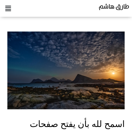
طارق هاشم
اسمح لله بأن يفتح صفحات