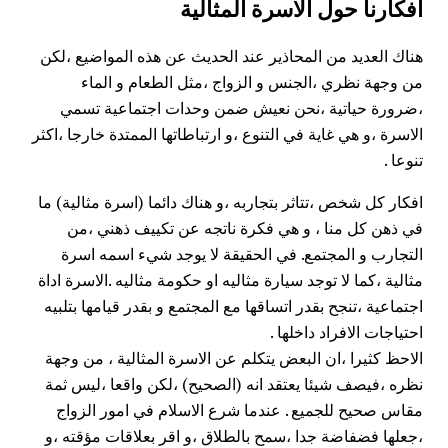
افكارنا حول الاسرة المثالية
هناك العديد من المحاذير عند الحديث عن هذه المواضيع ،لكن
من وجهة نظري ،الجنس و الزواج ،مثل الطعام و الماء
،ضرورة حياتية ،نحن نعيش ضمن وحدات اجتماعية تسمي
الاسرة ،و هي غاية في التنوع ،و ارتباطاتها الممتدة خارجا ،اكثر
تنوعا .
افكار كل شخص ،تتاثر بتجاربه ،و هناك دائما
(اسرة مثالية)
ما
في ذهن كل منا ، و هي فكرة ناتجه عن تكييف ذهني ،من
التجارب و المجتمع. في الحقيقة لا يوجد شيء اسمه اسرة
مثالية ،كما لا توجد سيارة مثاليه او حكومة مثاليه .الاسرة اداة
اجتماعية ،تنجح بقدر اتساقها مع المجتمع و بقدر قيامها بتلبيه
احتياجات الافراد داخلها .
الاحظ كثيرا ،ان البعض يتكلم عن الاسرة المثالية ، من وجهة
نظره ،فيصف شيئا يعتقد انه (الصحيح) ،لكن واقعا ،ليس ثمة
مقاس صحيح للجميع . عندما شرع الاسلام في امور الزواج
،جعلها فضفاضة جدا ،سمح بالطلاق ،و اقر بعلاقات مؤقته ،و