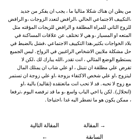
من يظن ان هناك شكلا مثاليا ما ، يجب ان يفكر من جديد
،التكييف الاجتماعي الحالي ،الرافض لتعدد الزوجات ،و الرافض
للزوج الثاني للمراة المطلقة و الرافض للزيجات المؤقته مثل
المتعه او المسيار ،و هي لا تختلف عن علاقات المساكنة في
بلاد الخواجات بكثير،هذا التكييف الاجتماعي ،فشل بالضبط في
حل مشكلة ملايين الاشخاص الراغبين في الزواج . ليس الجميع
يستطيع الوضع المثالي ، انت تقدر ،الله يبارك لك ،لكن لا
تفرض علي مطلقة ان تتبتل ، او علي شاب ان يمتلك المال
ليتزوج ،او علي شخص الاكتفاء بزوجة ،او علي زوجة ان تستمر
مع زوج لا تحبه . قد لا تحب انت ماتعتقده (تقاليد) بالية ،او
(انحلال) . لكن يا اخي الباب واسع ،و ما قد ترفضه اليوم ،ترفعا
، ممكن يكون هو ما تضطر اليه غدا ،احتياجا .
→
المقالة
المقالة التالية
السابقة
←