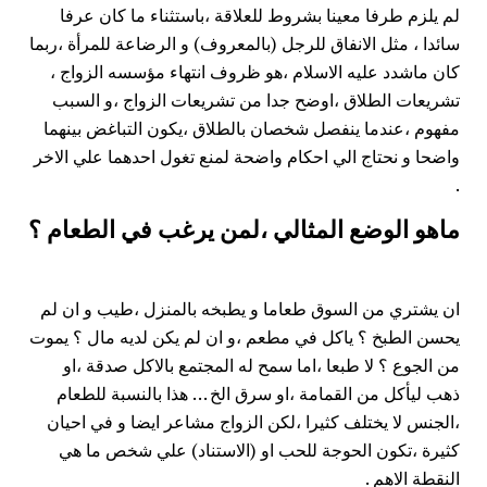
لم يلزم طرفا معينا بشروط للعلاقة ،باستثناء ما كان عرفا
سائدا ، مثل الانفاق للرجل (بالمعروف) و الرضاعة للمرأة ،ربما
كان ماشدد عليه الاسلام ،هو ظروف انتهاء مؤسسه الزواج ،
تشريعات الطلاق ،اوضح جدا من تشريعات
الزواج
،و السبب
مفهوم ،عندما ينفصل شخصان بالطلاق ،يكون التباغض بينهما
واضحا و نحتاج الي احكام واضحة لمنع تغول احدهما علي الاخر
.
ماهو الوضع المثالي ،لمن يرغب في الطعام ؟
ان يشتري من السوق طعاما و يطبخه بالمنزل ،طيب و ان لم
يحسن الطبخ ؟ ياكل في مطعم ،و ان لم يكن لديه مال ؟ يموت
من الجوع ؟ لا طبعا ،اما سمح له المجتمع بالاكل صدقة ،او
ذهب ليأكل من القمامة ،او سرق الخ … هذا بالنسبة للطعام
،الجنس لا يختلف كثيرا ،لكن الزواج مشاعر ايضا و في احيان
كثيرة ،تكون الحوجة للحب او (الاستناد) علي شخص ما هي
النقطة الاهم .