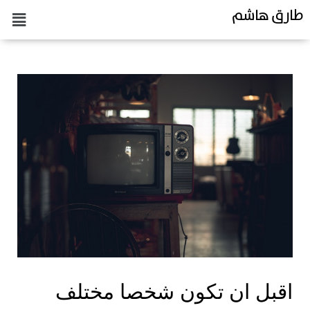
طارق هاشم
اقبل ان تكون شخصا مختلف