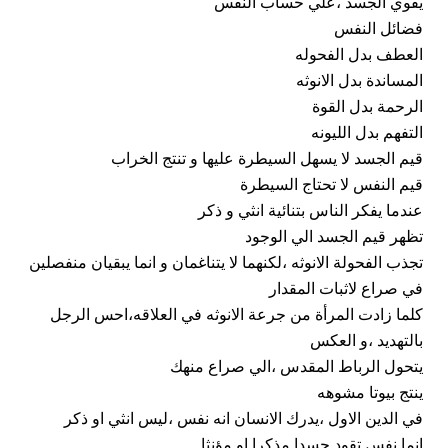
يقوي الجسد ،علي حساب النفس
فضائل النفس
العطف بدل الفحوله
المساندة بدل الانوثه
الرحمة بدل القوة
التفهم بدل الليونه
قيم الجسد لا يسهل السيطرة عليها و تنتج الخراب
قيم النفس لا تحتاج السيطرة
عندما يفكر الناس بتنائية انثي و ذكر
تظهر قيم الجسد الي الوجود
تجذب الفحولة الانوثه ،لكنهما لا يتناغمان و انما يبقيان منفصلين
في صراع لاثبات المقدار
كلما زادت المرأة من جرعة الانوثه في العلاقه،احس الرجل
بالتهديد ،و العكس
يتحول الرباط المقدس ،الي صراع منهك
ينتج بيوتا مشوهه
في الدين الاول ،يدرك الانسان انه نفس ،ليس انثي او ذكر
انما نفس تقود جسدا مذكرا او مؤنثا