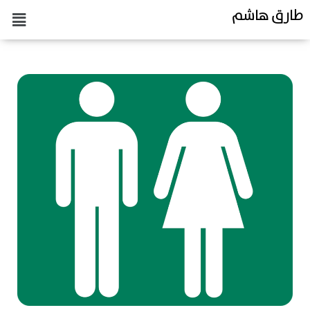
طارق هاشم