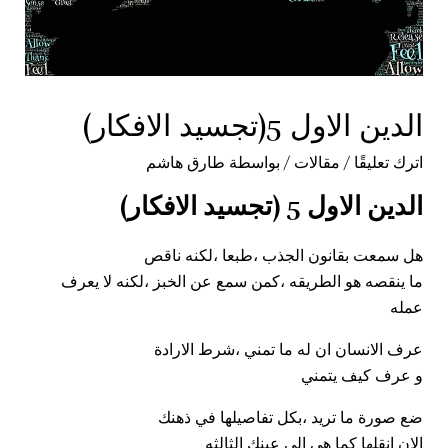
الدين الاول 5(تجسيد الافكار)
اترك تعليقًا
/
مقالات
/ بواسطة
طارق هاشم
الدين الاول 5 (تجسيد الافكار)
هل سمعت
بقانون الجذب
،طبعا ،لكنه ناقص
ما ينقصه هو الطريقه ،كمن سمع عن الخبز ،لكنه لا يعرف
عمله
عرف الانسان ان له ما تمني ،شرط الارادة
و عرف كيف يتمني
ضع صورة ما تريد ،بكل تفاصيلها في ذهنك
الان انقلها كما هي الي عينك الثالثه