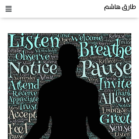
طارق هاشم