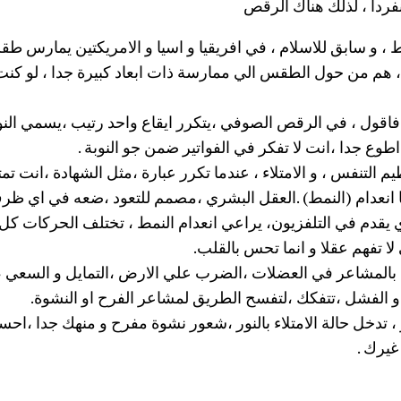
فردا ، لذلك هناك الرقص
 ، و سابق للاسلام ، في افريقيا و اسيا و الامريكتين يمارس
، هم من حول الطقس الي ممارسة ذات ابعاد كبيرة جدا ، لو كن
فاقول ، في
الرقص الصوفي
،يتكرر ايقاع واحد رتيب ،يسمي النو
 اطوع جدا ،انت لا تفكر في الفواتير ضمن جو النوبة .
يم التنفس ، و الامتلاء ، عندما تكرر عبارة ،مثل الشهادة ،انت ت
ا انعدام (النمط) .العقل البشري ،مصمم للتعود ،ضعه في اي ظر
يقدم في التلفزيون، يراعي انعدام النمط ، تختلف الحركات كل
لا تفهم عقلا و انما تحس بالقلب.
بالمشاعر في العضلات ،الضرب علي الارض ،التمايل و السعي ،
و الفشل ،تتفكك ،لتفسح الطريق لمشاعر الفرح او النشوة.
تدخل حالة الامتلاء بالنور ،شعور نشوة مفرح و منهك جدا ،احسا
غيرك .