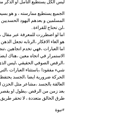
ليس الكل يستطيع
التأمل
او الذكر من
الجميع يستطيع ممارسته ، و هو بسيط
المسلمين و بعدهم اليهود الحسديين 
،لن تحتاج للقراءة .
اما لو اضطررت للمعرفة عبر مقال ،
هو الغاء الافكار ،الرتابه تجعل الذهن
اما العبارات ،فهي تخدم اتجاهين ،تنظ
الاستمرار في اتجاه معين ،هناك ايض
،الرقص الصوفي الحقيقي ،ليس الذي 
شيء مفقودا ،باستثناء العبارات ،التي 
الحركة ضرورية ايضا ،الجسد يحتفظ 
العالقة بالجسد ،مشاعر مثل الحزن ا
بعد زمن من الرقص ،يطول او يقصر ، 
طرق الخالق متعددة ، لا تحقر طريق 
#نبوة