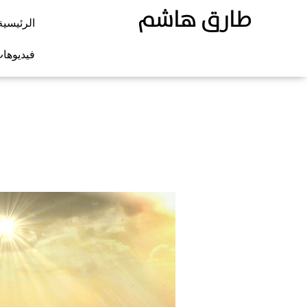
طارق هاشم
الرئيسية
فيديوها