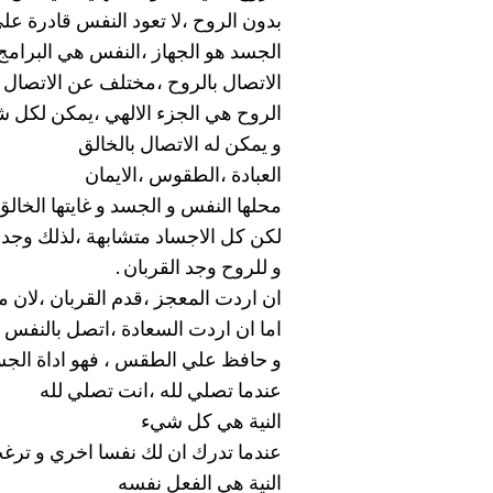
بدون الروح ،لا تعود النفس قادرة علي
الجسد هو الجهاز ،النفس هي البرامج 
الاتصال بالروح ،مختلف عن الاتصال 
الروح هي الجزء الالهي ،يمكن لكل ش
و يمكن له الاتصال بالخالق
العبادة ،الطقوس ،الايمان
محلها النفس و الجسد و غايتها الخالق
لكن كل الاجساد متشابهة ،لذلك وجد
و للروح وجد القربان .
ان اردت المعجز ،قدم القربان ،لان م
اما ان اردت السعادة ،اتصل بالنفس 
و حافظ علي الطقس ، فهو اداة الجس
عندما تصلي لله ،انت تصلي لله
النية هي كل شيء
عندما تدرك ان لك نفسا اخري و ترغ
النية هي الفعل نفسه