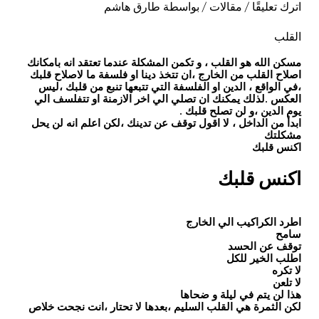
اترك تعليقًا
/
مقالات
/ بواسطة
طارق هاشم
القلب
مسكن الله هو القلب ، و تكمن المشكلة عندما تعتقد انه بامكانك
اصلاح القلب من الخارج ،ان تتخذ دينا او فلسفة ما لاصلاح قلبك
،في الواقع ، الدين او الفلسفة التي تتبعها تنبع من
قلبك
،ليس
العكس .لذلك يمكنك ان تصلي الي اخر الازمنة او تتفلسف الي
يوم الدين ،و لن تصلح قلبك .
ابدأ من الداخل ، لا اقول توقف عن تدينك ،لكن اعلم انه لن يحل
مشكلتك
اكنس قلبك
اكنس قلبك
اطرد الكراكيب الي الخارج
سامح
توقف عن الحسد
اطلب الخير للكل
لا تكره
لا تلعن
هذا لن يتم في ليلة و ضحاها
لكن الثمرة هي
القلب السليم
،بعدها لا تحتار ،انت نجحت خلاص