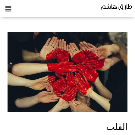
طارق هاشم
القلب