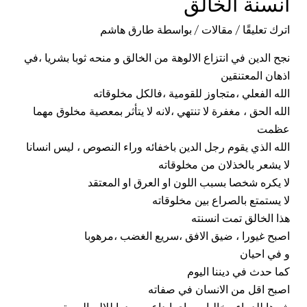
انسنة الخالق
اترك تعليقًا
/
مقالات
/ بواسطة
طارق هاشم
نجح الدين في انتزاع الالوهة من الخالق و منحه ثوبا بشريا ،في
اذهان المعتنقين
الله الفعلي ،متجاوز للقومية ،فالكل مخلوقاته
الله الحق ، مغفرة لا تنتهي ،لانه لا يتأثر بمعصية مخلوق مهما
عظمت
الله الذي يقوم رجل الدين باخفائه وراء النصوص ، ليس انسانا
لا يشعر بالخذلان من مخلوقاته
لا يكره شخصا بسبب اللون او العرق او المعتقد
لا يستمتع بالصراع بين مخلوقاته
هذا الخالق تمت انسنته
اصبح غيورا ، ضيق الافق ،سريع الغضب ،مرهوبا
و في احيان
كما حدث في ديننا اليوم
اصبح اقل من الانسان في صفاته
شرها للدماء ، خاليا من اي ابداع ،مصدرا للالم المستمر