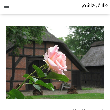
طارق هاشم