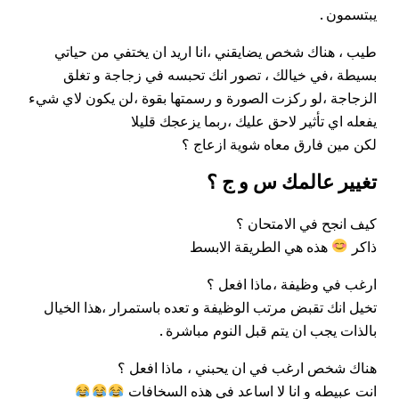
يبتسمون .
طيب ، هناك شخص
يضايقني
،انا اريد ان يختفي من حياتي
بسيطة ،في خيالك ، تصور انك تحبسه في زجاجة و تغلق
الزجاجة ،لو ركزت الصورة و رسمتها بقوة ،لن يكون لاي شيء
يفعله اي تأثير لاحق عليك ،ربما يزعجك قليلا
لكن مين فارق معاه شوية ازعاج ؟
تغيير عالم
ك س و ج ؟
كيف انجح في الامتحان ؟
ذاكر
هذه هي الطريقة الابسط
ارغب في وظيفة ،ماذا افعل ؟
تخيل انك تقبض مرتب الوظيفة و تعده باستمرار ،هذا الخيال
بالذات يجب ان يتم قبل النوم مباشرة .
هناك شخص ارغب في ان يحبني ، ماذا افعل ؟
انت عبيطه و انا لا اساعد في هذه السخافات