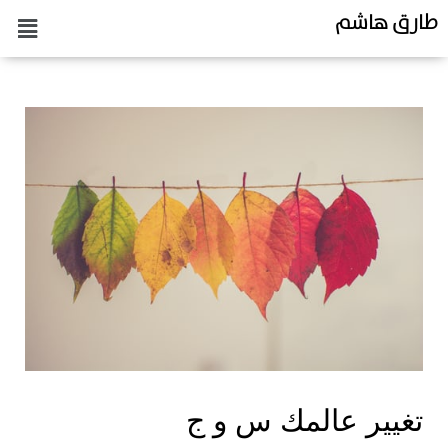
طارق هاشم
تغيير عالمك س و ج