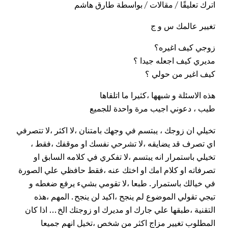
اترك تعليقًا
/
مقالات
/ بواسطة
طارق هاشم
تغيير عالمك س و ج
زوجي كيف اغيره؟
مديري كيف اجعله جيدا ؟
كيف اغير من حولي ؟
هذه الاسئلة و شبهها ،كثيرا ما اتلقاها
طيب ، دعوني اجيب مرة واحدة للجميع
تخيلي ان زوجك ، يبتسم في وجهك بامتنان ،لا اكثر ،لا تتصرفي
اي تصرف قد يضايقه ،لا تشرحي نفسك او موقفك ،فقط ،
تخيلي باستمرار انه يبتسم ،لا تفكري في كلامه السابق او
تصرفاته او كلام امك او اختك عنه ،فقط حافظي علي الصورة
في خيالك باستمرار . طبعا ،لا تقومي بشيء يرفع ضغطه و
تيجي تقولي الموضوع لم ينجح ،اكيد لن ينجح . المهم ،هذه
التقنية ،طبقها علي جارك او مديرك او زوجتك الخ … اذا كان
المطلوب تغيير مزاج اكثر من شخص ،تخيل انهم جميعا