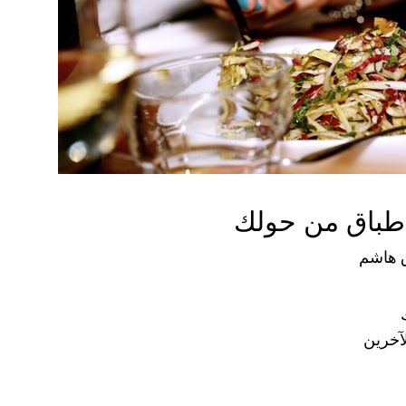
طباق من حولك
 هاشم
آخرين