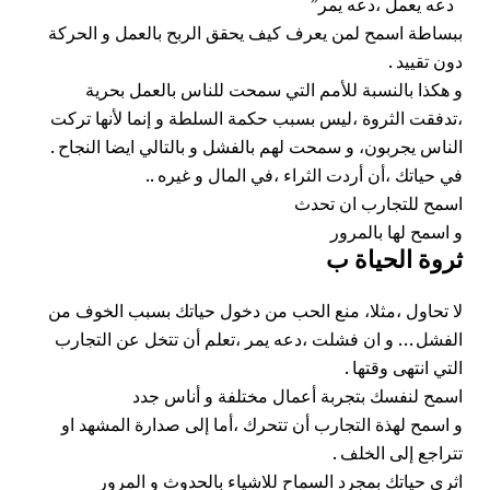
“دعه يعمل ،دعه يمر”
ببساطة اسمح لمن يعرف كيف يحقق الربح بالعمل و الحركة
دون تقييد .
و هكذا بالنسبة للأمم التي سمحت للناس بالعمل بحرية
،تدفقت الثروة ،ليس بسبب حكمة السلطة و إنما لأنها تركت
الناس يجربون، و سمحت لهم بالفشل و بالتالي ايضا النجاح .
في حياتك ،أن أردت الثراء ،في المال و غيره ..
اسمح
للتجارب
ان تحدث
و اسمح لها بالمرور
ثروة الحياة ب
لا تحاول ،مثلا، منع الحب من دخول حياتك بسبب الخوف من
الفشل … و ان فشلت ،دعه يمر ،تعلم أن تتخل عن التجارب
التي انتهى وقتها .
اسمح لنفسك بتجربة أعمال مختلفة و أناس جدد
و اسمح لهذة التجارب أن تتحرك ،أما إلى صدارة المشهد او
تتراجع إلى الخلف .
اثري
حياتك
بمجرد السماح للاشياء بالحدوث و المرور