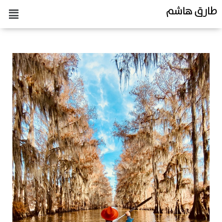
طارق هاشم