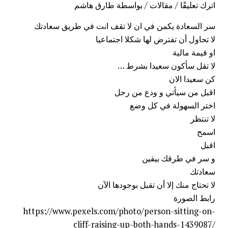
اترك تعليقًا
/
مقالات
/ بواسطة
طارق هاشم
سر السعادة يكمن في ان لا تقف انت في طريق سعادتك
لا تحاول أن تفترض لها شكلا اجتماعيا
او قيمة مالية
لا تقل سأكون سعيدا بشرط …
كن سعيدا الان
اقبل من سيأتي و ودع من رحل
اختر السهولة في كل وضع
لا تنتظر
اسمح
اقبل
و
سر
في طرقك بيقين
سعادتك
لا تحتاج منك إلا أن تقبل بوجودها الآن
رابط الصورة
https://www.pexels.com/photo/person-sitting-on-
cliff-raising-up-both-hands-1439087/