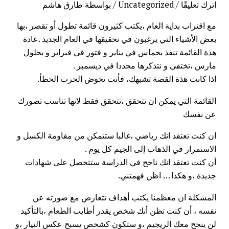
اترك تعليقًا
/
Uncategorized
/ بواسطة
طارق هاشم
مع اقتراب بداية العام ،يكتب كثيرون قائمة تطول أو تقصر ،بها
بعض الأشياء التي يرغبون في تحقيقها في العام الجديد .عادة
هذة القائمة تنفذ بحماس في يناير و فتور في فبراير و بحلول
مارس ،تختفي و نتذكرها مجددا في ديسمبر .
اذا كانت هذة القصة تشبهك، فأنت تخوض الحرب الخطأ.
القائمة التي يمكن ان تتحقق ،تتحقق فقط لانها تناسب تصورك
عن نفسك
ان كنت تعتقد انك رياضي ،غالبا ستتمكن من مقاومة الكسل و
الاستمرار في الذهاب إلى الجيم كل يوم .
أن كنت تعتقد انك ناجح في الدراسة ستتحصل على شهادات
جديدة ،و هكذا … اظن فهمتني.
المشكلة ان معظمنا يكتب أهداف تتعارض مع صورته عن
نفسه ، أن كنت تظن أنك شخص يقدر أطايب الطعام ،بالتأكيد
لن ينجح معك الريجيم ،و ستكون كشخص يسبح عكس التيار ،و