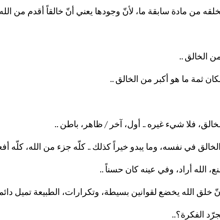
خلقه من مادة سابقة ما، لأنّ وجودها يعني أنّ خالقاً أقدم من الله 
ن الخالق ..
 لكان ثمة ما هو أكبر من الخالق ..
لق، فلا شيء غيره .. أول، آخر / ظاهر، باطن ..
الخالق في نفسه، وما يبدو خيراً كذلك .. كلّه جزء من الله، كلّه أفعا
، الله أراد، وفي عينه كان حسناً ..
ّ خلق الله يخضع لقوانين بسيطة، وتكرارات، الطبيعة تميل دائماً
د الفكرة؟..