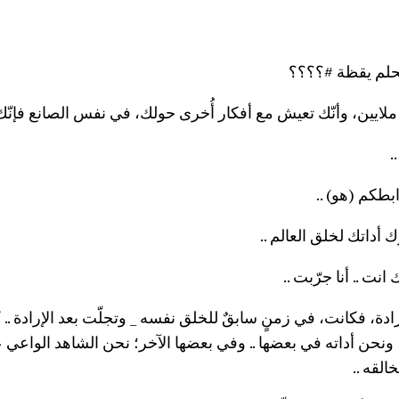
حلم يقظة #؟؟؟؟
ملايين، وأنّك تعيش مع أفكار أُخرى حولك، في نفس الصانع فإنّك
.
طكم (هو) ..
 أداتك لخلق العالم ..
 .. أنا جرّبت ..
دة، فكانت، في زمنٍ سابقٌ للخلق نفسه _ وتجلّت بعد الإرادة .. ك
حن أداته في بعضها .. وفي بعضها الآخر؛ نحن الشاهد الواعي على 
القه ..