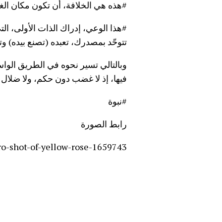
#هذه هي
الخلافة،
أن تكون مكان الغائ
#هذا الوعي، إدراك الذات الأولى، التي
تتوحّد بمصدرك، تعبده (تصنع بيده) وتس
وبالتالي تسير نحوه في الطريق الواس
فيها، إذ لا غضب دون حكم، ولا ضلال 
#نبوة
رابط الصورة
o-shot-of-yellow-rose-1659743/