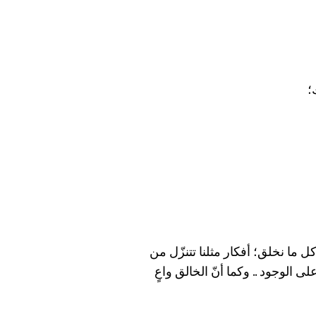
؛
ل ما نخلق؛ أفكار مثلنا تتنزّل من
الوجود .. وكما أنّ الخالق واعٍ