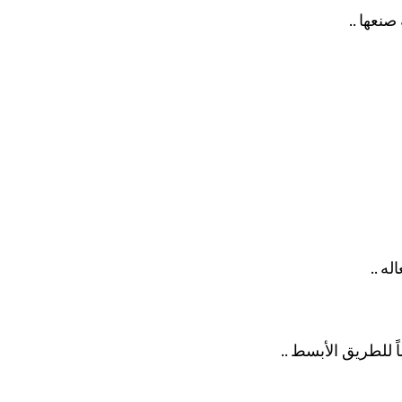
صنعها ..
له ..
 للطريق الأبسط ..