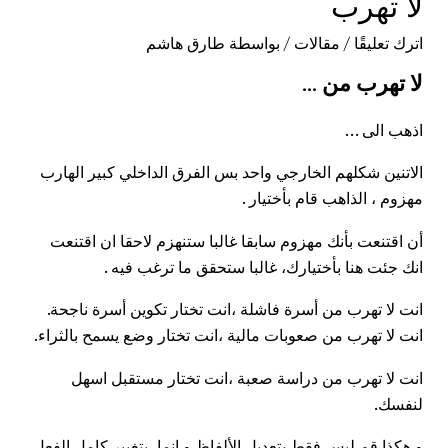
لا تهرب
اترك تعليقًا
/
مقالات
/ بواسطة
طارق هاشم
لا تهرب من …
اذهب الى …
الاتنين شكلهم الخارجي واحد بس الفرق الداخلي كبير الهارب
مهزوم ، الذاهب قام بأختيار .
أن اقتنعت بأنك مهزوم سابقا غالبا ستنهزم لاحقا ان اقتنعت
انك جئت هنا بأختيارك، غالبا ستحقق ما ترغب فيه .
انت لا تهرب من أسرة فاشلة ،انت تختار تكوين أسرة ناجحة.
انت لا
تهرب
من صعوبات مالية ،انت تختار وضع يسمح بالثراء.
انت لا تهرب من دراسة صعبة ،انت تختار مستقبل اسهل
لنفسك.
و هكذا قم ليس فقط بتعديل الألفاظ و إنما، بتغيير كامل الفعل