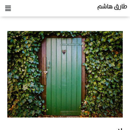
طارق هاشم