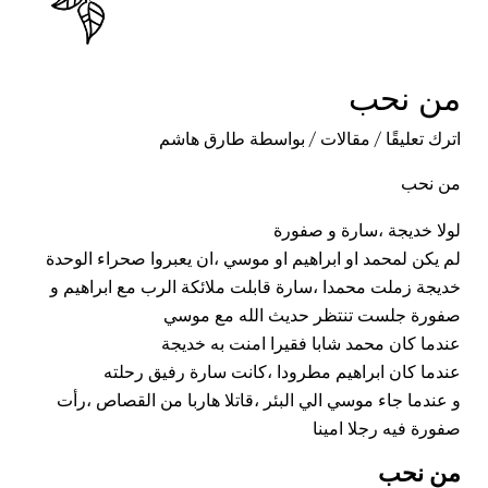
من نحب
اترك تعليقًا
/
مقالات
/ بواسطة
طارق هاشم
من نحب
لولا خديجة ،سارة و صفورة
لم يكن
لمحمد
او ابراهيم او موسي ،ان يعبروا صحراء الوحدة
خديجة زملت محمدا ،سارة قابلت ملائكة الرب مع ابراهيم و
صفورة جلست تنتظر حديث الله مع موسي
عندما كان محمد شابا فقيرا امنت به خديجة
عندما كان ابراهيم مطرودا ،كانت سارة رفيق رحلته
و عندما جاء موسي الي البئر ،قاتلا هاربا من القصاص ،رأت
صفورة فيه رجلا امينا
من نحب