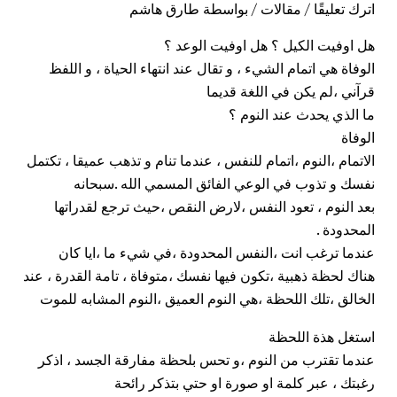
اترك تعليقًا
/
مقالات
/ بواسطة
طارق هاشم
هل اوفيت الكيل ؟ هل اوفيت الوعد ؟
الوفاة هي اتمام الشيء ، و تقال عند انتهاء الحياة ، و اللفظ
قرآني ،لم يكن في اللغة قديما
ما الذي يحدث عند النوم ؟
الوفاة
الاتمام ،النوم ،اتمام للنفس ، عندما تنام و تذهب عميقا ، تكتمل
نفسك و تذوب في الوعي الفائق المسمي الله .سبحانه
بعد النوم ، تعود النفس ،لارض النقص ،حيث ترجع لقدراتها
المحدودة .
عندما ترغب انت ،النفس المحدودة ،في شيء ما ،ايا كان
هناك لحظة ذهبية ،تكون فيها نفسك ،متوفاة ، تامة القدرة ، عند
الخالق ،تلك اللحظة ،هي النوم العميق ،النوم المشابه للموت
استغل هذة اللحظة
عندما تقترب من النوم ،و تحس بلحظة مفارقة الجسد ، اذكر
رغبتك ، عبر كلمة او صورة او حتي بتذكر رائحة