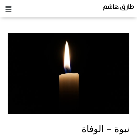
طارق هاشم
نبوة – الوفاة