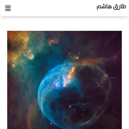
طارق هاشم