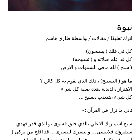
نبوة
اترك تعليقًا
/
مقالات
/ بواسطة
طارق هاشم
كل في فلك ( يسبحون)
كل قد علم صلاته و ( تسبيحه)
( سبح ) لله مافي السموات و الارض
ما هو ( التسبيح) ، ذلك الذي يقوم به كل كائن ؟
الاهتزاز ،الذبذبة ،هذة صفة كل شيء
كل شيء ،يتذبذب ،يسبح …
ثاني ما نزل في القرآن :-
سبح اسم ربك الاعلي ،الذي خلق فسوى ،و الذي قدر فهدي …
سنقرؤك فلاتنسى … و نيسرك لليسرى … قد افلح من تزكى (
ارتفع ) و ذكر اسم ربه فصلي ، بل تؤثرون الحياة الدنيا (