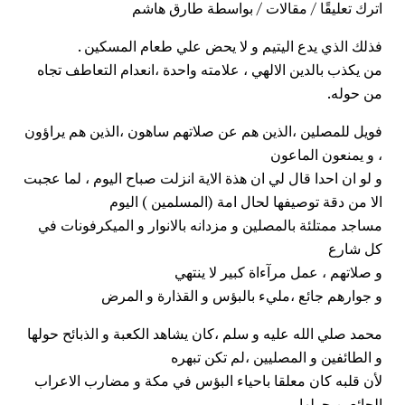
اترك تعليقًا
/
مقالات
/ بواسطة
طارق هاشم
فذلك الذي يدع اليتيم و لا يحض علي طعام المسكين .
من يكذب بالدين الالهي ، علامته واحدة ،انعدام التعاطف تجاه
من حوله.
فويل للمصلين ،الذين هم عن صلاتهم ساهون ،الذين هم يراؤون
، و يمنعون الماعون
و لو ان احدا قال لي ان هذة الاية انزلت صباح اليوم ، لما عجبت
الا من دقة توصيفها لحال امة (المسلمين ) اليوم
مساجد ممتلئة بالمصلين و مزدانه بالانوار و الميكرفونات في
كل شارع
و صلاتهم ، عمل مرآءاة كبير لا ينتهي
و جوارهم جائع ،مليء بالبؤس و القذارة و المرض
محمد صلي الله عليه و سلم ،كان يشاهد الكعبة و الذبائح حولها
و الطائفين و المصليين ،لم تكن تبهره
لأن قلبه كان معلقا باحياء البؤس في مكة و مضارب الاعراب
الجائعين حولها