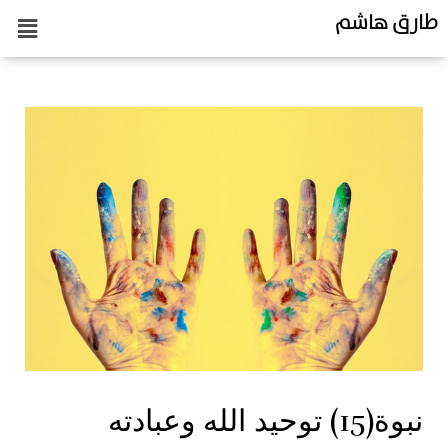
طارق هاشم
نبوة(15) توحيد الله وعبادته