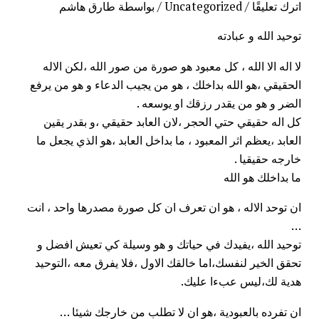
اترك تعليقًا
/
Uncategorized
/ بواسطة
طارق هاشم
توحيد الله و عبادته
لا اله الا الله ، كل معبود هو صورة من صور الله ،لكن الاله
الحقيقي ،هو الله بداخلك ، هو من يجيب الدعاء و هو من يرفع
الضر و هو من يقدر رزقك او يوسعه .
كل اله حقيقي حتي الحجر ،لان العابد حقيقي ،و بقدر يقين
العابد ،يعظم اثر المعبود ، ما بداخل العابد ،هو الذي يجعل ما
خارجه حقيقيا .
ما بداخلك هو الله
ان توحد الاله ، هو ان تعرف ان كل صورة مصدرها واحد ، انت
…
توحيد الله ،يفيدك في حياتك و هو وسيلة كي تعيش افضل و
تحقق الخير لنفسك،اما خالقك الاول ،فلا يفرق معه ،التوحيد
هدية لك،ليس عبءا عليك.
ان تفرده بالعبودية ،هو ان لا تطلب من خارجك شيئا …