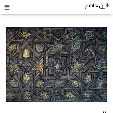
طارق هاشم