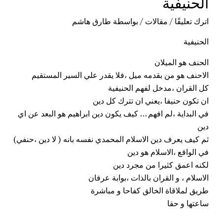
الحنيفية
اترك تعليقًا
/
مقالات
/ بواسطة
طارق هاشم
الحنيفية
الحنف هو الميلان
الاحنف
هو من بقدمه ميل ،فلا يقدر علي السير المستقيم
كل القران ،مدخل لفهم الحنيفية
ان تكون حنيفا ،يعني ان تترك كل دين
في البداية ،لم افهم … كيف يكون دين ابراهيم هو البعد عن اي
دين
ثم كيف يعرف
دين الاسلام المحمدي
نفسه بانه ( لا دين ،حنفي)
في الواقع ،الاسلام هو دين
لكنه اعمق كثيرا من مجرد دين
الاسلام ، و القران بالذات ،بوابة عرفان
طريق لملاقاة الخالق كفاحا و مباشرة
ساعتها و حقا