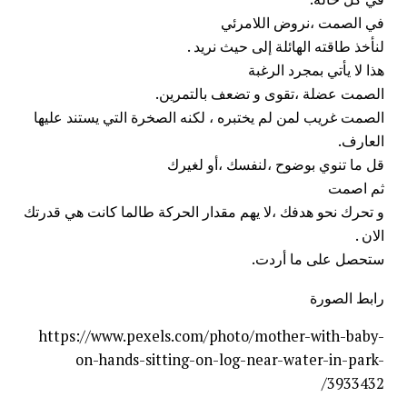
في الصمت ،نروض اللامرئي
لنأخذ طاقته الهائلة إلى حيث نريد .
هذا لا يأتي بمجرد الرغبة
الصمت عضلة ،تقوى و تضعف بالتمرين.
الصمت غريب لمن لم يختبره ، لكنه الصخرة التي يستند عليها
العارف.
قل ما تنوي بوضوح ،لنفسك ،أو لغيرك
ثم اصمت
و تحرك نحو هدفك ،لا يهم مقدار الحركة طالما كانت هي قدرتك
الان .
ستحصل على ما أردت.
رابط الصورة
https://www.pexels.com/photo/mother-with-baby-
on-hands-sitting-on-log-near-water-in-park-
3933432/