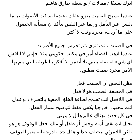
اترك تعليقًا
/
مقالات
/ بواسطة
طارق هاشم
عندما تسمح للصمت بغزو عقلك ،عندما تسكت الأصوات تماما
،ليس عبر التأمل و إنما عبر اليقين ،تأكد ان مسألة الحصول
على ما أردت، مجرد وقت لا أكثر.
في الصمت ،انت تنوي ،ثم تخرس جميع الأصوات.
عندما اذهب لقضاء أمر في مكتب حكومي مثلا ،فإنني لا اناقش
اي شيء له صلة بنيتي ،لا أتذمر، لا أفكر بالطريقة التي يتم بها
الأمر. مجرد صمت مطبق .
يظن البعض أن الصمت فعل
في الحقيقة الصمت هو لا فعل
في اللافعل انت تسمح لطاقة الخلق الخفية بالتصرف ،و تبذل
انت مجهودا خارجيا يكفي فقط لتوضيح مسار الفعل .
في كل حدث ،هناك عالم هائل لا مرئي
تخيل انك تقف أمام وحش أو طفل أو ملك ،فعل الوقوف هو هو
،لكن اللامرئي مختلف جدا و هائل جدا ،لدرجة انه يغير الموقف
في كل حالة.