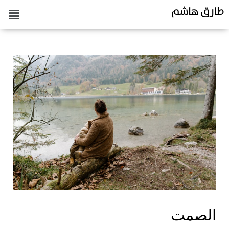
طارق هاشم
الصمت