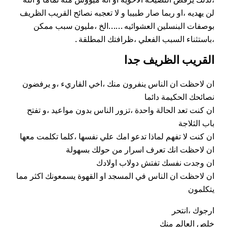
لن يهديه ،او ربما صار طبيبا و لا تعجبه نصائح القريب الظريف
بوصفات البنسلين العشوائيه ……الخ ،مليون سبب ممكن
،باستثناء السبب الفعلي ،ظرافتك المطلقة .
القريب الظريف جدا
ان لاحظت ان الناس ينفرون منك ،اخي القاريء ،و يرفضون
نصائحك الحكيمة
دائما
ان كنت تعد الحالة واحدة ،تزور الناس بدون مواعيد ،و تفتح
باب الثلاجة
ان كنت لا تفهم لماذا تدعو امك علي نفسها ،كلما تكلمت معها
ان لاحظت انك تعرف اسرار من حولك بسهولة
ان وجدت نفسك تفتش دولاب اولادك
ان لاحظت ان الناس في المسجد او القهوة يسمعونك اكثر مما
يتكلمون
ارجوك ،انتحر
خلص العالم منك