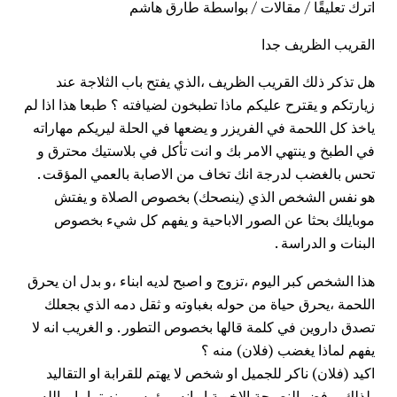
اترك تعليقًا
/
مقالات
/ بواسطة
طارق هاشم
القريب الظريف جدا
هل تذكر ذلك
القريب الظريف
،الذي يفتح باب الثلاجة عند
زيارتكم و يقترح عليكم ماذا تطبخون لضيافته ؟ طبعا هذا اذا لم
ياخذ كل اللحمة في الفريزر و يضعها في الحلة ليريكم مهاراته
في الطبخ و ينتهي الامر بك و انت تأكل في بلاستيك محترق و
تحس بالغضب لدرجة انك تخاف من الاصابة بالعمي المؤقت .
هو نفس الشخص الذي (ينصحك) بخصوص الصلاة و يفتش
موبايلك بحثا عن الصور الاباحية و يفهم كل شيء بخصوص
البنات و الدراسة .
هذا الشخص كبر اليوم ،تزوج و اصبح لديه ابناء ،و بدل ان يحرق
اللحمة ،يحرق حياة من حوله بغباوته و ثقل دمه الذي بجعلك
تصدق داروين في كلمة قالها بخصوص التطور . و الغريب انه لا
يفهم لماذا يغضب (فلان) منه ؟
اكيد (فلان) ناكر للجميل او شخص لا يهتم للقرابة او التقاليد
،لذلك يرفض النصيحة الاخوية او انه ميؤوس منه تماما و الله