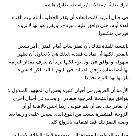
اترك تعليقًا
/
مقالات
/ بواسطة
طارق هاشم
في جبال النوبة كانت العادة أن يقفز الخطيب أمام بيت الفتاة
لعدة أيام، حتى توافق عليه ، ليرتاح، أو يقرر هو انها لا تريده
فيرحل منكسرا.
بالنسبة للفتاة هناك ،أن يقفز شاب أمام المنزل أمر يشعر
بالفخر . لكنها أن تمادت فقدته ،لذلك هي لا تحاول أن تظهر
ملهوفة و توافق في اول يوم لكنها تريد أن تعرف مقدار التزامه
بها أيضا ،عادة توافق الفتيات في اليوم الثالث لكن لا شيء
يلزمها بهذا اليوم تحديدا.
الأزمة أن العريس في أحيان كثيرة يحس ان المجهود المبذول لا
يتوافق مع النتيجة المرجوة فيغادر ، و يحدث في أحيان أخرى
أن يغادر حتى بعد أن يتم قبوله ، ربما احس بالاهانة أو أن
الزوجة المنتظرة ليست من النوع الذي سيحن عليه، و ربما بعد
وصلة القفز تلك فقد اهتمامه بالزواج كليا.
مراسم الخطوبة المعقدة تلك . مصممة لأبعاد الطلاق لاحقا من