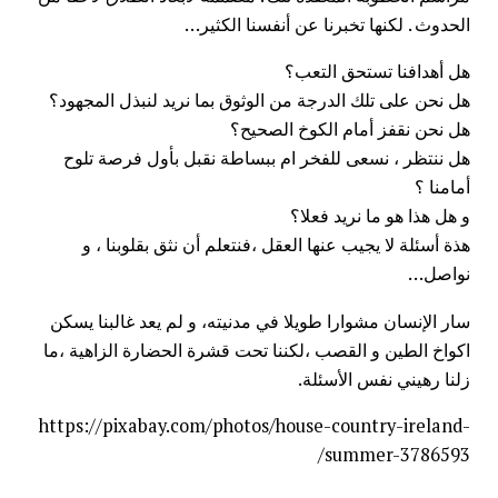
الحدوث . لكنها تخبرنا عن أنفسنا الكثير…
هل أهدافنا تستحق التعب؟
هل نحن على تلك الدرجة من الوثوق بما نريد لنبذل المجهود؟
هل نحن نقفز أمام الكوخ الصحيح؟
هل ننتظر ، نسعى للفخر ام ببساطة نقبل بأول فرصة تلوح
أمامنا ؟
و هل هذا هو ما نريد فعلا؟
هذة أسئلة لا يجيب عنها العقل ،فنتعلم أن نثق بقلوبنا ، و
نواصل…
سار الإنسان مشوارا طويلا في مدنيته، و لم يعد غالبنا يسكن
اكواخ الطين و القصب ،لكننا تحت قشرة الحضارة الزاهية ،ما
زلنا رهيني نفس الأسئلة.
https://pixabay.com/photos/house-country-ireland-
summer-3786593/