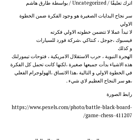
اترك تعليقًا
/
Uncategorized
/ بواسطة
طارق هاشم
سر نجاح البدايات الصغيرة هو وجود الفكرة ضمن الخطوة
الاولي
لا تبدأ عملا لا تتضمن خطوته الاولي فكرته
فيسبوك ،جوجل ، كنتاكي ،شركة فورد للسيارات
و كذلك
الهجرة النبوية ، حرب الاستقلال الامريكية ، فتوحات تيمورلنك
هذه الاشياء بدأت جميعها صغيرة ،لكنها كانت تحمل كل الفكرة
في الخطوة الاولي و التالية ،هذا الاتساق ،الهولوجرام الفعلي
،هو سر النجاح العظيم لاي شيء .
رابط الصورة
https://www.pexels.com/photo/battle-black-board-
game-chess-411207/