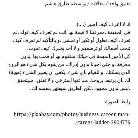
تعليق واحد
/
مقالات
/ بواسطة
طارق هاشم
انا لا اعرف كيف اصير (….)
في الحقيقة ،معرفتنا لا قيمة لها .انت لم تعرف كيف تولد ،لم
تعرف كيف تطول أو تكبر أو تمشي ،و بالتأكيد لم تعرف كيف
تنجب أطفالك أو ترضعهم و لا أحد يخبرك كيف تموت ..
كل الأمور المهمة في حياتك ستقوم بها أو قمت بها ،بدون
معرفة ،و حتي احيانا بدون إدراك، من يقوم بكل شيء هو الروح
الذي يسكنك ،و للقيام باي شيء ،يكفي أن يصير الشيء (هوية)
لك ،أن يرتبط بروحك ،ساعتها استرخي و لا تقلق ، سيتحقق
،ليس بدون مجهود ،لكن الطريق سيظهر بنفسه لك .
رابط الصورة
https://pixabay.com/photos/business-career-man-
career-ladder-2904779/