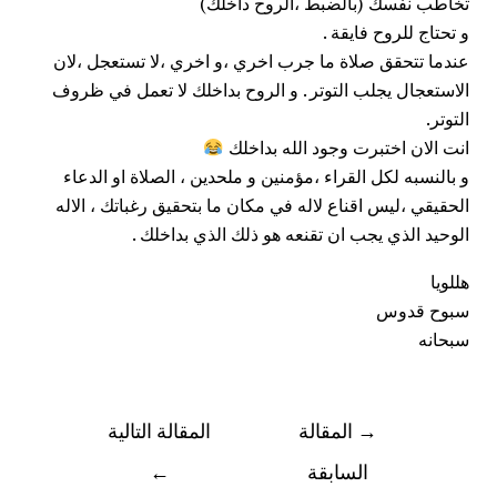
تخاطب نفسك (بالضبط ،الروح داخلك)
و تحتاج للروح فايقة .
عندما تتحقق
صلاة
ما جرب اخري ،و اخري ،لا تستعجل ،لان
الاستعجال يجلب التوتر . و الروح بداخلك لا تعمل في ظروف
التوتر.
انت الان اختبرت وجود الله بداخلك
و بالنسبه لكل القراء ،مؤمنين و ملحدين ، الصلاة او الدعاء
الحقيقي ،ليس اقناع لاله في مكان ما بتحقيق رغباتك ، الاله
الوحيد الذي يجب ان تقنعه هو ذلك الذي بداخلك .
هللويا
سبوح قدوس
سبحانه
→
المقالة
المقالة التالية
السابقة
←