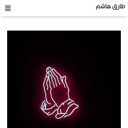
طارق هاشم