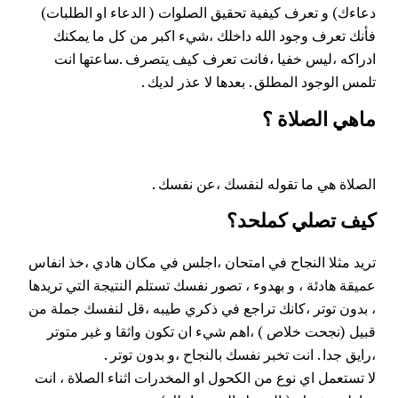
دعاءك) و تعرف كيفية تحقيق الصلوات ( الدعاء او الطلبات)
فأنك تعرف وجود الله داخلك ،شيء اكبر من كل ما يمكنك
ادراكه ،ليس خفيا ،فانت تعرف كيف يتصرف .ساعتها انت
تلمس الوجود المطلق . بعدها لا عذر لديك .
ماهي الصلاة ؟
الصلاة هي ما تقوله لنفسك ،عن نفسك .
كيف تصلي كملحد؟
تريد مثلا النجاح في امتحان ،اجلس في مكان هادي ،خذ انفاس
عميقة هادئة ، و بهدوء ، تصور نفسك تستلم النتيجة التي تريدها
، بدون توتر ،كانك تراجع في ذكري طيبه ،قل لنفسك جملة من
قبيل (نجحت خلاص ) ،اهم شيء ان تكون واثقا و غير متوتر
،رايق جدا . انت تخبر نفسك بالنجاح ،و بدون توتر .
لا تستعمل اي نوع من الكحول او المخدرات اثناء الصلاة ، انت