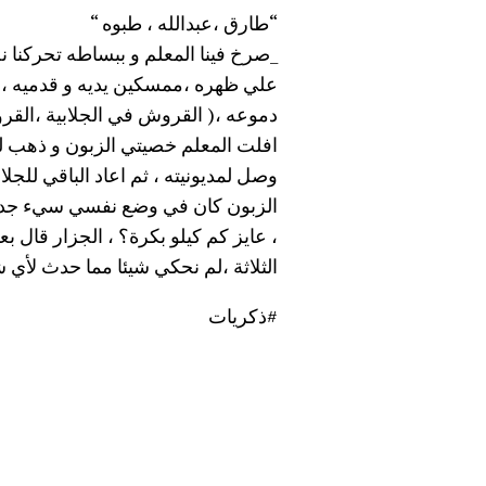
“طارق ،عبدالله ، طبوه “
_صرخ فينا المعلم و ببساطه تحركنا نح
علي ظهره ،ممسكين يديه و قدميه ، 
دموعه ،( القروش في الجلابية ،القرو
افلت المعلم خصيتي الزبون و ذهب للج
وصل لمديونيته ، ثم اعاد الباقي للجلا
الزبون كان في وضع نفسي سيء جدا ، و
، عايز كم كيلو بكرة؟ ، الجزار قال بعف
الثلاثة ،لم نحكي شيئا مما حدث لأي ش
#ذكريات