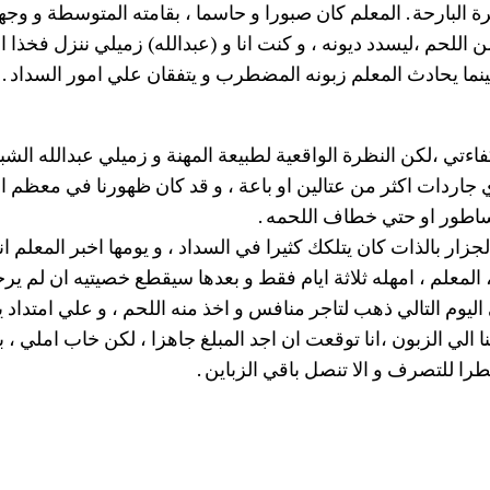
البارحة . المعلم كان صبورا و حاسما ، بقامته المتوسطة و وجه
من اللحم ،ليسدد ديونه ، و كنت انا و (عبدالله) زميلي ننزل فخذا
نما يحادث المعلم زبونه المضطرب و يتفقان علي امور السداد .
ي ،لكن النظرة الواقعية لطبيعة المهنة و زميلي عبدالله الشبيه
ي جاردات اكثر من عتالين او باعة ، و قد كان ظهورنا في معظم الا
ساطور او حتي خطاف اللحمه .
لجزار بالذات كان يتلكك كثيرا في السداد ، و يومها اخبر المعلم ان
المعلم ، امهله ثلاثة ايام فقط و بعدها سيقطع خصيتيه ان لم يرج
اليوم التالي ذهب لتاجر منافس و اخذ منه اللحم ، و علي امتداد ي
ا الي الزبون ،انا توقعت ان اجد المبلغ جاهزا ، لكن خاب املي ، 
ا للتصرف و الا تنصل باقي الزباين .