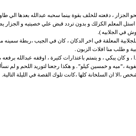
و الجزار ، دفعته للخلف بقوة بينما سحبه عبدالله بعدها الي طاول
استل المعلم الكزلك و بدون تردد قبض علي خصيتيه و الجزار 
ش في الجلابيه ).
لابية المعلقة في اخر الدكان ، كان في الجيب ،ربطة سمينه من 
بية و طلب منا افلات الزبون .
 كان يبكي ، و يتمتم باعتذارات كثيرة ، اوقفه عبدالله برفعه م
وية ،”ميه و خمسين كيلو” . و هكذا رجعنا لتوريد اللحم و لم نسأله 
خص ،الا ان السلخانة كلها ،كانت تلوك القصة في الليلة التالية.